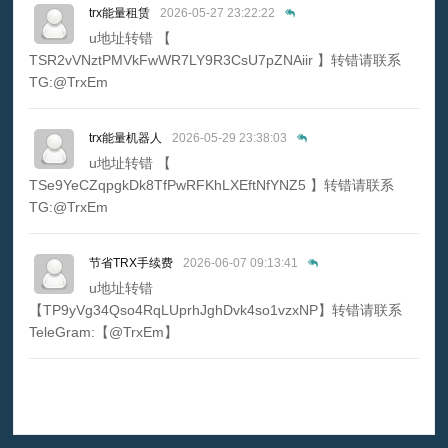
trx能量租赁
2026-05-27 23:22:22
u地址转错 【
TSR2vVNztPMVkFwWR7LY9R3CsU7pZNAiir 】转错请联系
TG:@TrxEm
trx能量机器人
2026-05-29 23:38:03
u地址转错 【
TSe9YeCZqpgkDk8TfPwRFKhLXEftNfYNZ5 】转错请联系
TG:@TrxEm
节省TRX手续费
2026-06-07 09:13:41
u地址转错
【TP9yVg34Qso4RqLUprhJghDvk4so1vzxNP】转错请联系
TeleGram:【@TrxEm】