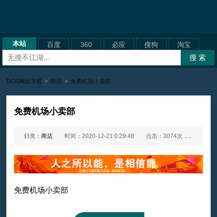
本站
百度
360
必应
搜狗
淘宝
DOS网址导航
>
商店
>
免费机场小卖部
免费机场小卖部
归类：
商店
时间：2020-12-21 0:29:48
点击：3074次
网址：
免费机场小卖部