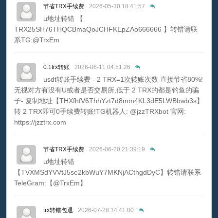
节省TRX手续费
2026-05-30 18:41:57
u地址转错 【
TRX25SH76THQCBmaQoJCHFKEpZAo666666 】转错请联
系TG:@TrxEm
0.1trx转账
2026-06-11 04:51:26
usdt转账手续费 - 2 TRX=1次转账次数 直接节省80%!
无视对方有没有U或者是否交易所,低于 2 TRX的都是钓鱼的骗
子- 复制地址【THXfhfV6ThhYzt7d8mm4KL3dE5LWBbwb3s】
转 2 TRX即可0手续费转账!TG机器人: @jzzTRXbot 官网:
https://jzztrx.com
节省TRX手续费
2026-06-20 21:39:19
u地址转错
【TVXMSdYVVtJ5se2kbWuY7MKNjACthgdDyC】转错请联系
TeleGram:【@TrxEm】
trx转错包退
2026-07-28 14:41:00