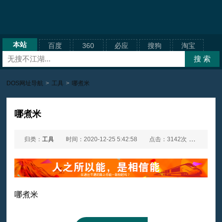
本站
百度
360
必应
搜狗
淘宝
DOS网址导航
>
工具
>
哪煮米
哪煮米
归类：
工具
时间：2020-12-25 5:42:58
点击：3142次
网址：
哪煮米