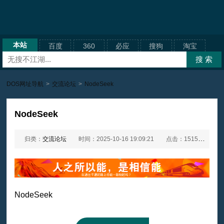
本站
百度
360
必应
搜狗
淘宝
DOS网址导航
>
交流论坛
>
NodeSeek
NodeSeek
归类：
交流论坛
时间：2025-10-16 19:09:21
点击：1515次
网
NodeSeek