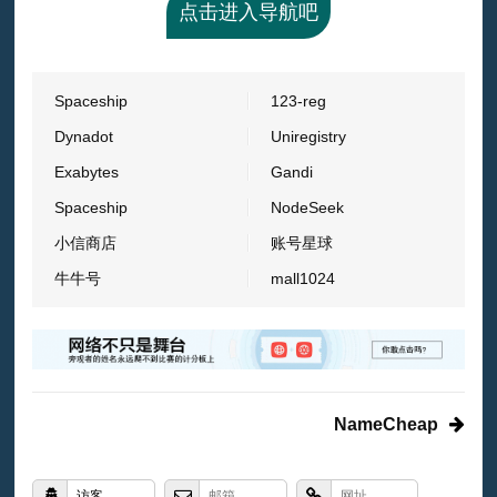
点击进入导航吧
Spaceship
123-reg
Dynadot
Uniregistry
Exabytes
Gandi
Spaceship
NodeSeek
小信商店
账号星球
牛牛号
mall1024
NameCheap