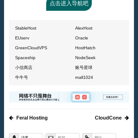
点击进入导航吧
StableHost
AlexHost
EUserv
Oracle
GreenCloudVPS
HostHatch
Spaceship
NodeSeek
小信商店
账号星球
牛牛号
mall1024
Feral Hosting
CloudCone