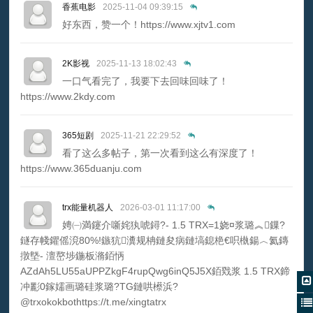
香蕉电影
2025-11-04 09:39:15
好东西，赞一个！https://www.xjtv1.com
2K影视
2025-11-13 18:02:43
一口气看完了，我要下去回味回味了！
https://www.2kdy.com
365短剧
2025-11-21 22:29:52
看了这么多帖子，第一次看到这么有深度了！
https://www.365duanju.com
trx能量机器人
2026-03-01 11:17:00
娉㈠満鑳介噺姹犱唬鐞?- 1.5 TRX=1娆¤浆璐︽鏁?
鐩存帴鑺傜渷80%!鏃犺瀵规柟鏈夋病鏈塙鎴栬€呮槸鍚︿氦鏄
撴墍- 澶嶅埗鍦板潃銆怲
AZdAh5LU55aUPPZkgF4rupQwg6inQ5J5X銆戣浆 1.5 TRX鍗
冲彲0鎵嬬画璐硅浆璐?TG鏈哄櫒浜?
@trxokokbothttps://t.me/xingtatrx