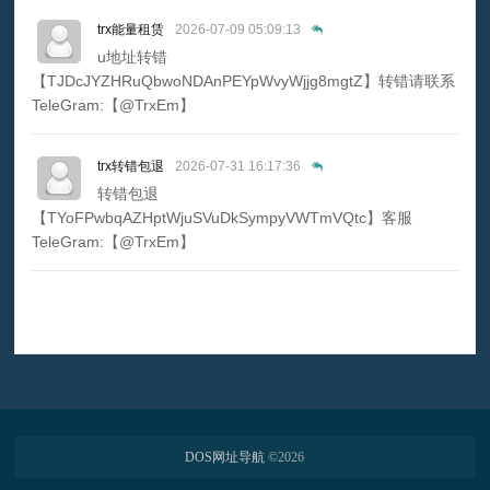
trx能量租赁
2026-07-09 05:09:13
u地址转错
【TJDcJYZHRuQbwoNDAnPEYpWvyWjjg8mgtZ】转错请联系
TeleGram:【@TrxEm】
trx转错包退
2026-07-31 16:17:36
转错包退
【TYoFPwbqAZHptWjuSVuDkSympyVWTmVQtc】客服
TeleGram:【@TrxEm】
DOS网址导航
©
2026