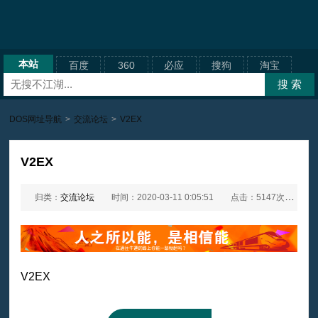
本站
百度
360
必应
搜狗
淘宝
DOS网址导航
>
交流论坛
>
V2EX
V2EX
归类：
交流论坛
时间：2020-03-11 0:05:51
点击：5147次
网
V2EX