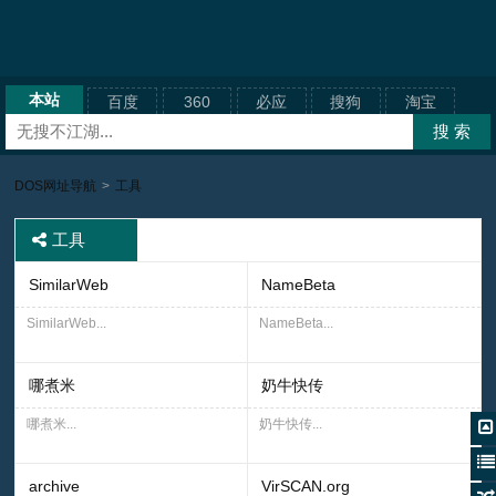
本站
百度
360
必应
搜狗
淘宝
DOS网址导航
>
工具
工具
SimilarWeb
NameBeta
SimilarWeb...
NameBeta...
哪煮米
奶牛快传
哪煮米...
奶牛快传...
archive
VirSCAN.org