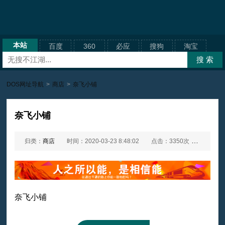
本站
百度
360
必应
搜狗
淘宝
DOS网址导航
>
商店
>
奈飞小铺
奈飞小铺
归类：
商店
时间：2020-03-23 8:48:02
点击：3350次
网址：
奈飞小铺