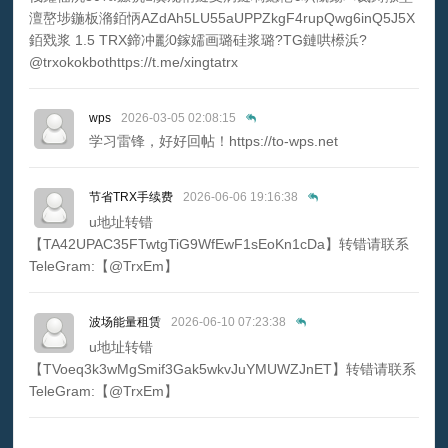
澶嶅埗鍦板潃銆怲AZdAh5LU55aUPPZkgF4rupQwg6inQ5J5X
銆戣浆 1.5 TRX鍗冲彲0鎵嬬画璐硅浆璐?TG鏈哄櫒浜?
@trxokokbothttps://t.me/xingtatrx
wps
2026-03-05 02:08:15
学习雷锋，好好回帖！https://to-wps.net
节省TRX手续费
2026-06-06 19:16:38
u地址转错
【TA42UPAC35FTwtgTiG9WfEwF1sEoKn1cDa】转错请联系
TeleGram:【@TrxEm】
波场能量租赁
2026-06-10 07:23:38
u地址转错
【TVoeq3k3wMgSmif3Gak5wkvJuYMUWZJnET】转错请联系
TeleGram:【@TrxEm】