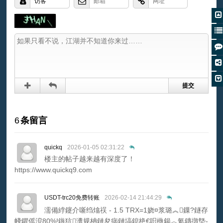
6
条留言
quickq
2026-01-05 02:31:22
楼主的帖子越来越有深度了！
https://www.quickq9.com
USDT-trc20免费转账
2026-02-14 21:44:29
濡備綍鑳介噺绉熻祦 - 1.5 TRX=1娆¤浆璐︽鏁?鐩存
帴鑺傜渷80%!鏃犺瀵规柟鏈夋病鏈塙鎴栬€呮槸鍚︿氦鏄撴墍-