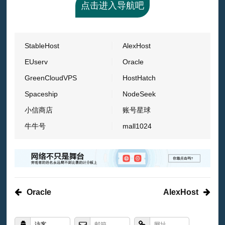
点击进入导航吧
StableHost
AlexHost
EUserv
Oracle
GreenCloudVPS
HostHatch
Spaceship
NodeSeek
小信商店
账号星球
牛牛号
mall1024
Oracle
AlexHost