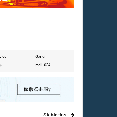
ytes
Gandi
号
mall1024
StableHost