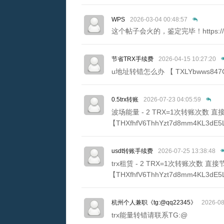
WPS
2026-03-04 00:48:57
这个帖子会火的，鉴定完毕！https://a-w
节省TRX手续费
2026-04-15 10:27:20
u地址转错怎么办 【 TXLYbwws847C
0.5trx转账
2026-07-23 04:05:59
波场能量 - 2 TRX=1次转账次数
【THXfhfV6ThhYzt7d8mm4KL3dE5
usdt转账手续费
2026-07-25 13:38:48
trx租赁 - 2 TRX=1次转账次数
【THXfhfV6ThhYzt7d8mm4KL3dE5
杭州个人兼职《tg:@qq22345》
2026-08
trx能量转错请联系TG:@