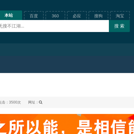
本站
百度
360
必应
搜狗
淘宝
点击：3500次
网址：