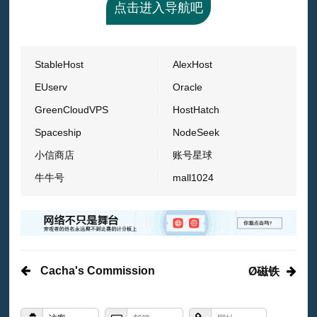
点击进入导航吧
StableHost
AlexHost
EUserv
Oracle
GreenCloudVPS
HostHatch
Spaceship
NodeSeek
小信商店
账号星球
牛牛号
mall1024
Cacha's Commission
Ø磁铁