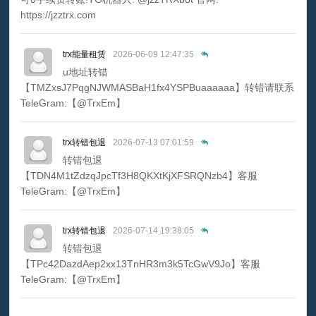
https://jzztrx.com
trx能量租赁
2026-06-09 12:47:35
u地址转错
【TMZxsJ7PqgNJWMASBaH1fx4YSPBuaaaaaa】转错请联系
TeleGram:【@TrxEm】
trx转错包退
2026-07-13 07:01:59
转错包退
【TDN4M1tZdzqJpcTf3H8QKXtKjXFSRQNzb4】客服
TeleGram:【@TrxEm】
trx转错包退
2026-07-14 19:38:05
转错包退
【TPc42DazdAep2xx13TnHR3m3k5TcGwV9Jo】客服
TeleGram:【@TrxEm】