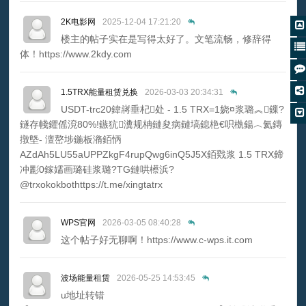
2K电影网
2025-12-04 17:21:20
楼主的帖子实在是写得太好了。文笔流畅，修辞得
体！https://www.2kdy.com
1.5TRX能量租赁兑换
2026-03-03 20:34:31
USDT-trc20鍏嶈垂杞处 - 1.5 TRX=1娆¤浆璐︽鏁?
鐩存帴鑺傜渷80%!鏃犺瀵规柟鏈夋病鏈塙鎴栬€呮槸鍚︿氦鏄
撴墍- 澶嶅埗鍦板潃銆怲
AZdAh5LU55aUPPZkgF4rupQwg6inQ5J5X銆戣浆 1.5 TRX鍗
冲彲0鎵嬬画璐硅浆璐?TG鏈哄櫒浜?
@trxokokbothttps://t.me/xingtatrx
WPS官网
2026-03-05 08:40:28
这个帖子好无聊啊！https://www.c-wps.it.com
波场能量租赁
2026-05-25 14:53:45
u地址转错