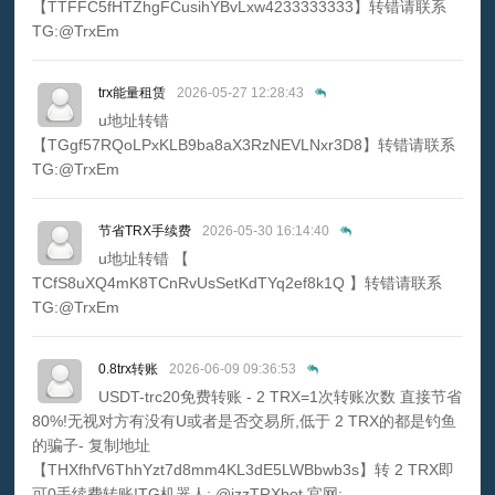
【TTFFC5fHTZhgFCusihYBvLxw4233333333】转错请联系
TG:@TrxEm
trx能量租赁
2026-05-27 12:28:43
u地址转错
【TGgf57RQoLPxKLB9ba8aX3RzNEVLNxr3D8】转错请联系
TG:@TrxEm
节省TRX手续费
2026-05-30 16:14:40
u地址转错 【
TCfS8uXQ4mK8TCnRvUsSetKdTYq2ef8k1Q 】转错请联系
TG:@TrxEm
0.8trx转账
2026-06-09 09:36:53
USDT-trc20免费转账 - 2 TRX=1次转账次数 直接节省
80%!无视对方有没有U或者是否交易所,低于 2 TRX的都是钓鱼
的骗子- 复制地址
【THXfhfV6ThhYzt7d8mm4KL3dE5LWBbwb3s】转 2 TRX即
可0手续费转账!TG机器人: @jzzTRXbot 官网: