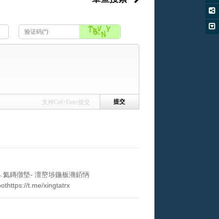
支持Ctrl+Enter提交
鍚︿氦鏄撴墍- 澶嶅埗鍦板潃銆怲
://t.me/xingtatrx