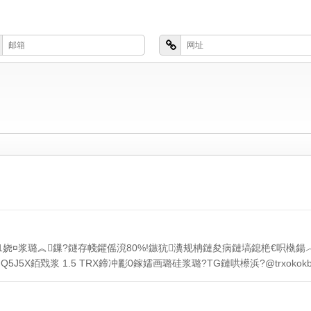
RX=1娆¤浆璐︽鏁?鐩存帴鑺傜渷80%!鏃犺瀵规柟鏈夋病鏈塙鎴栬€呮槸
inQ5J5X銆戣浆 1.5 TRX鍗冲彲0鎵嬬画璐硅浆璐?TG鏈哄櫒浜?@trxokokbothttps