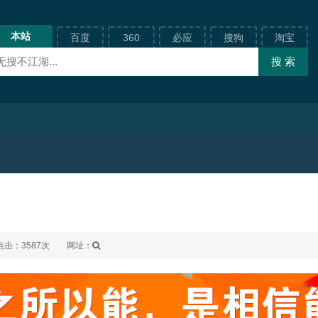
本站
百度
360
必应
搜狗
淘宝
点击：3587次
网址：