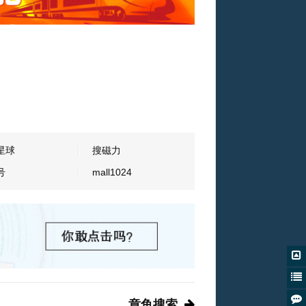
星球
搜磁力
号
mall1024
章鱼搜索