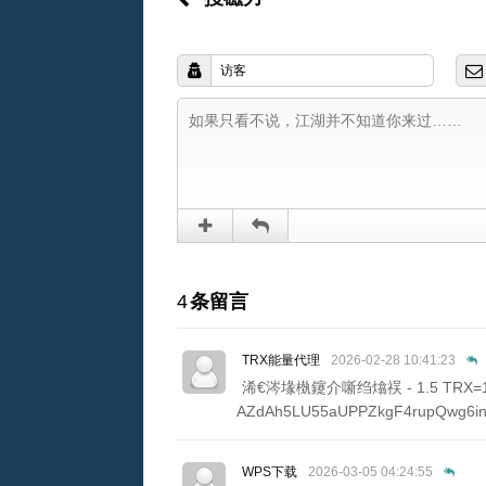
4
条留言
TRX能量代理
2026-02-28 10:41:23
浠€涔堟槸鑳介噺绉熻祦 - 1.5 T
AZdAh5LU55aUPPZkgF4rupQwg6
WPS下载
2026-03-05 04:24:55