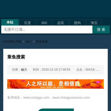
本站
百度
360
必应
搜狗
淘宝
DOS网址导航
>
磁力
>
章鱼搜索
章鱼搜索
归类：
磁力
时间：2020-12-19 17:09:55
点击：3943次
网址：
备用域名：www.octopgo.com，www.zhangyusousuo.com