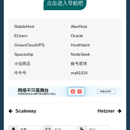
点击进入导航吧
StableHost
AlexHost
EUserv
Oracle
GreenCloudVPS
HostHatch
Spaceship
NodeSeek
小信商店
账号星球
牛牛号
mall1024
Scaleway
Hetzner