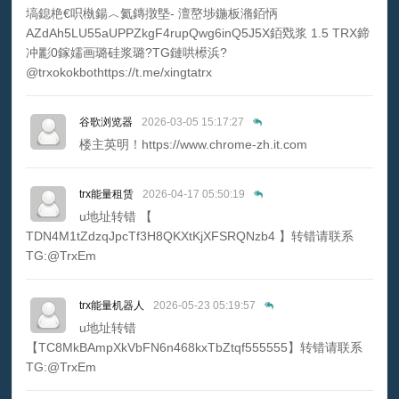
塙鎴栬€呮槸鍚︿氦鏄撴墍- 澶嶅埗鍦板潃銆怲
AZdAh5LU55aUPPZkgF4rupQwg6inQ5J5X銆戣浆 1.5 TRX鍗
冲彲0鎵嬬画璐硅浆璐?TG鏈哄櫒浜?
@trxokokbothttps://t.me/xingtatrx
谷歌浏览器
2026-03-05 15:17:27
楼主英明！https://www.chrome-zh.it.com
trx能量租赁
2026-04-17 05:50:19
u地址转错 【
TDN4M1tZdzqJpcTf3H8QKXtKjXFSRQNzb4 】转错请联系
TG:@TrxEm
trx能量机器人
2026-05-23 05:19:57
u地址转错
【TC8MkBAmpXkVbFN6n468kxTbZtqf555555】转错请联系
TG:@TrxEm