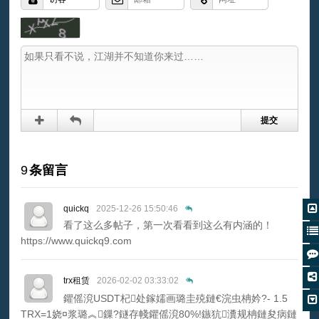
9
条留言
quickq
2025-12-26 15:50:46
看了这么多帖子，第一次看看到这么有内涵的！
https://www.quickq9.com
trx租赁
2026-02-02 03:33:02
鑺傜渷USDT杞处鎵嬬画璐圭殑鏈€浣虫柟妗?- 1.5
TRX=1娆¤浆璐︽鏁?鐩存帴鑺傜渷80%!鏃犺瀵规柟鏈夋病鏈