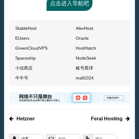
点击进入导航吧
StableHost
AlexHost
EUserv
Oracle
GreenCloudVPS
HostHatch
Spaceship
NodeSeek
小信商店
账号星球
牛牛号
mall1024
Hetzner
Feral Hosting