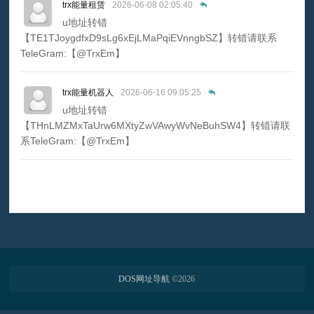
trx能量租赁
2026-06-08 02:05:40
u地址转错
【TE1TJoygdfxD9sLg6xEjLMaPqiEVnngbSZ】转错请联系
TeleGram:【@TrxEm】
trx能量机器人
2026-06-16 09:05:25
u地址转错
【THnLMZMxTaUrw6MXtyZwVAwyWvNeBuhSW4】转错请联
系TeleGram:【@TrxEm】
DOS网址导航
©
2026