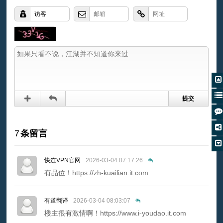
7
条留言
快连VPN官网
2026-03-04 07:17:26
有品位！https://zh-kuailian.it.com
有道翻译
2026-03-04 08:03:07
楼主很有激情啊！https://www.i-youdao.it.com