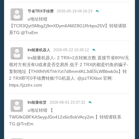
节省TRX手续费
2026-05-19 04:16:23
u地址转错
【TCR3QytSMbgZj9mXDym6AMZ8G1Rrbpo25V】转错请联
系TG:@TrxEm
trx能量机器人
2026-05-22 10:36:12
trx能量机器人- 2 TRX=1次转账次数 直接节省80%!无
视对方有没有U或者是否交易所,低于 2 TRX的都是钓鱼的骗子-
复制地址【THXfhfV6ThhYzt7d8mm4KL3dE5LWBbwb3s】转
2 TRX即可0手续费转账!TG机器人: @jzzTRXbot 官网:
https://jzztrx.com
trx能量租赁
2026-06-01 23:37:32
u地址转错 【
TWGfkGBFKASeypJDo412x6ic8okVAcy2im 】转错请联系
TG:@TrxEm