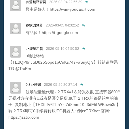
有道翻译官网
2026-03-04 22:55:39
楼主是好人！https://win-youdao.it.com
谷歌浏览器
2026-03-05 04:32:52
有品位！https://t-google.com
trx能量租赁
2026-05-16 04:50:52
u地址转错
【TEBQP8nJSD82oSbpd1pCuKs74sFaSnyQi9】转错请联系
TG:@TrxEm
0.8trx转账
2026-05-29 20:27:14
波场能量池代理 - 2 TRX=1次转账次数 直接节省80%!
无视对方有没有U或者是否交易所,低于 2 TRX的都是钓鱼的骗
子- 复制地址【THXfhfV6ThhYzt7d8mm4KL3dE5LWBbwb3s】
转 2 TRX即可0手续费转账!TG机器人: @jzzTRXbot 官网:
https://jzztrx.com