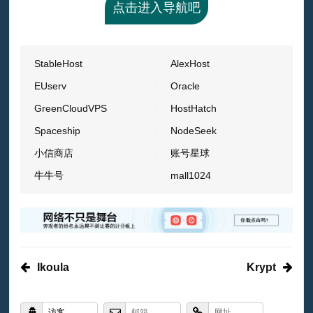
点击进入导航吧
StableHost
AlexHost
EUserv
Oracle
GreenCloudVPS
HostHatch
Spaceship
NodeSeek
小信商店
账号星球
牛牛号
mall1024
Ikoula
Krypt