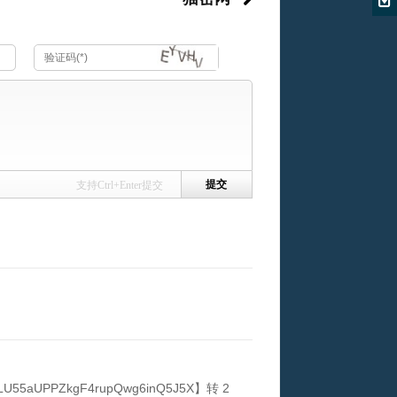
支持Ctrl+Enter提交
UPPZkgF4rupQwg6inQ5J5X】转 2