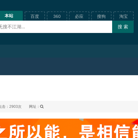
本站
百度
360
必应
搜狗
淘宝
点击：2903次
网址：