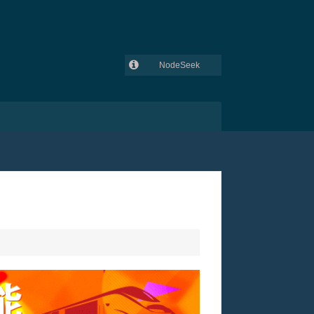
NodeSeek
GitHub
吾爱破解
V2EX
lowendtalk
全球主机交流论坛