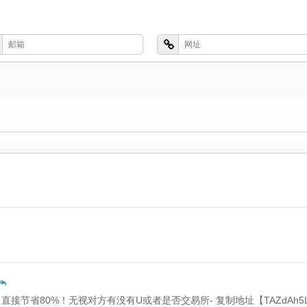
数 直接节省80%！无视对方有没有U或者是否交易所- 复制地址【TAZdAh5LU55a