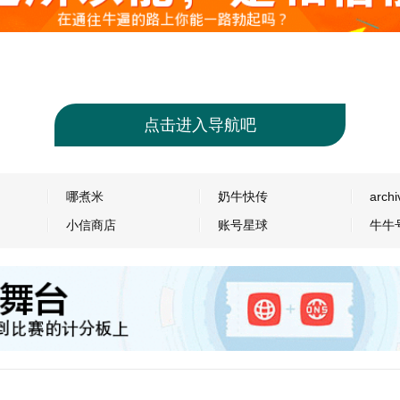
点击进入导航吧
哪煮米
奶牛快传
archi
小信商店
账号星球
牛牛