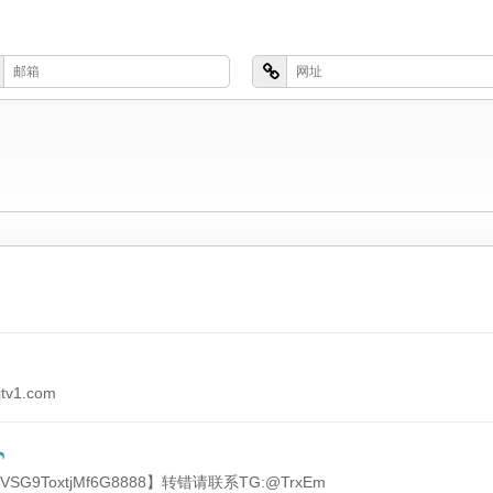
v1.com
VSG9ToxtjMf6G8888】转错请联系TG:@TrxEm