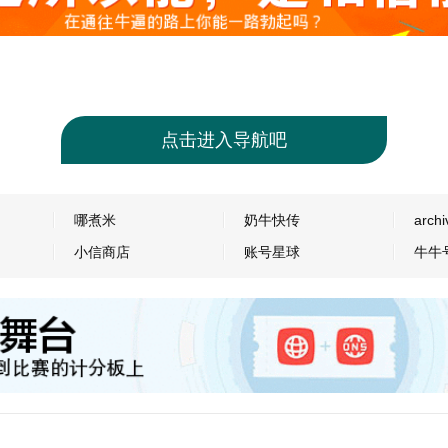
点击进入导航吧
哪煮米
奶牛快传
archi
小信商店
账号星球
牛牛