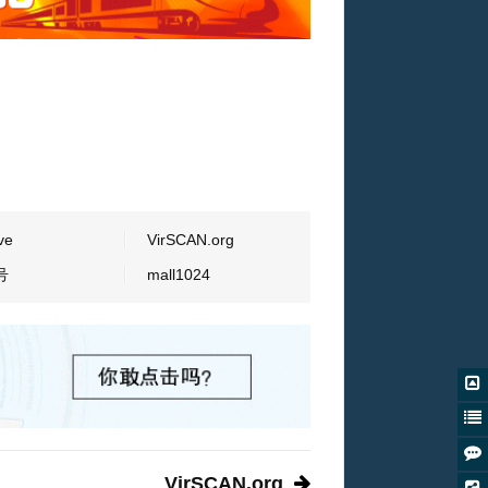
ve
VirSCAN.org
号
mall1024
VirSCAN.org