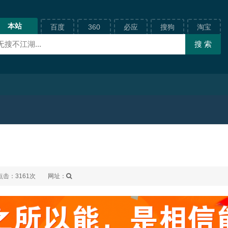
本站
百度
360
必应
搜狗
淘宝
点击：3161次
网址：