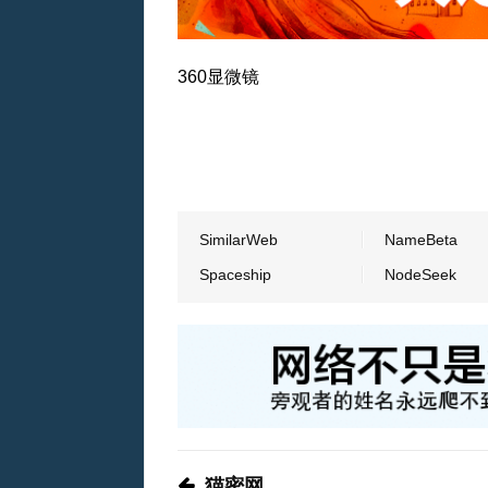
360显微镜
SimilarWeb
NameBeta
Spaceship
NodeSeek
猫密网