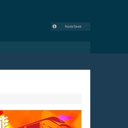
NodeSeek
GitHub
吾爱破解
V2EX
lowendtalk
全球主机交流论坛