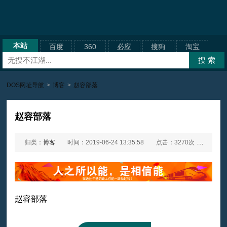
本站
百度
360
必应
搜狗
淘宝
DOS网址导航
>
博客
>
赵容部落
赵容部落
归类：
博客
时间：2019-06-24 13:35:58
点击：3270次
网址：
赵容部落