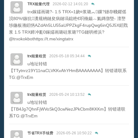
TRX能量代理
2026-02-12 14:01:20
trx鎵嬬画璐?- 1.5 TRX=1娆¤浆璐︽鏁?鐩存帴鑺傜
渷80%!鏃犺瀵规柟鏈夋病鏈塙鎴栬€呮槸鍚︿氦鏄撴墍- 澶嶅
埗鍦板潃銆怲AZdAh5LU55aUPPZkgF4rupQwg6inQ5J5X銆戣
浆 1.5 TRX鍗冲彲0鎵嬬画璐硅浆璐?TG鏈哄櫒浜?
@trxokokbothttps://t.me/xingtatrx
trx能量租赁
2026-05-18 05:34:44
u地址转错
【TTytnrz19Y11naCLVKKvAhYHmBAAAAAAAA】转错请联系
TG:@TrxEm
trx能量租赁
2026-05-24 10:13:52
u地址转错
【TB4Jg7QhnFjWVoSkQ3cwNezJPkCbm8KKKm】转错请联
系TG:@TrxEm
节省TRX手续费
2026-05-26 10:50:22