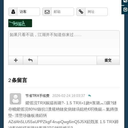
2
条留言
节省TRX手续费
2026-02-24 16:03:37
鑺傜渷TRX鎵嬬画璐?- 1.5 TRX=1娆¤浆璐︽鏁?鐩
存帴鑺傜渷80%!鏃犺瀵规柟鏈夋病鏈塙鎴栬€呮槸鍚︿氦鏄撴
墍- 澶嶅埗鍦板潃銆怲
AZdAh5LU55aUPPZkgF4rupQwg6inQ5J5X銆戣浆 1.5 TRX鍗