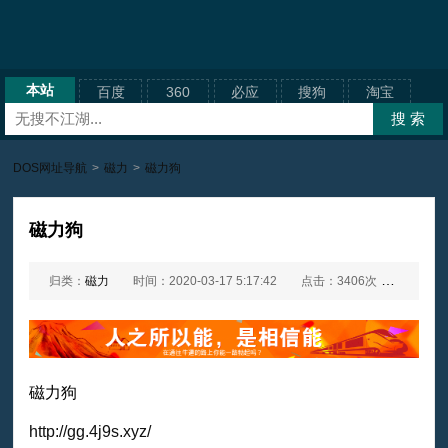
本站
百度
360
必应
搜狗
淘宝
DOS网址导航
>
磁力
>
磁力狗
磁力狗
归类：
磁力
时间：2020-03-17 5:17:42
点击：3406次
网址：
磁力狗
http://gg.4j9s.xyz/