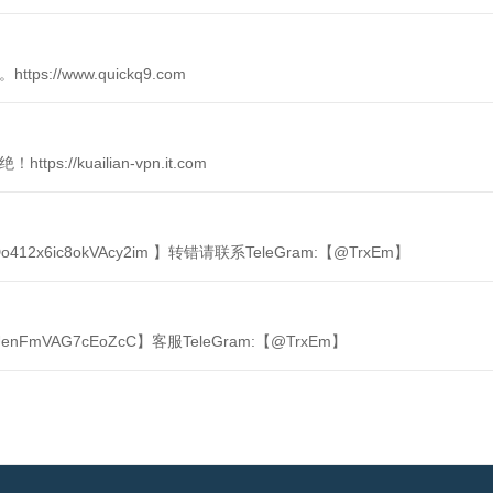
://www.quickq9.com
//kuailian-vpn.it.com
o412x6ic8okVAcy2im 】转错请联系TeleGram:【@TrxEm】
UenFmVAG7cEoZcC】客服TeleGram:【@TrxEm】