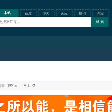
本站
百度
360
必应
搜狗
淘宝
点击：2904次
网址：