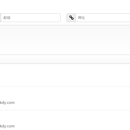
dy.com
dy.com