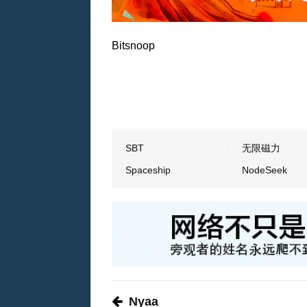
Bitsnoop
SBT
无限磁力
Spaceship
NodeSeek
Nyaa