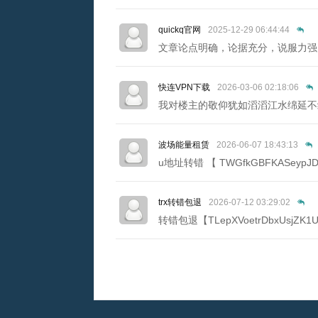
quickq官网
2025-12-29 06:44:44
文章论点明确，论据充分，说服力强。https
快连VPN下载
2026-03-06 02:18:06
我对楼主的敬仰犹如滔滔江水绵延不绝！https:
波场能量租赁
2026-06-07 18:43:13
u地址转错 【 TWGfkGBFKASeypJD
trx转错包退
2026-07-12 03:29:02
转错包退【TLepXVoetrDbxUsjZK1