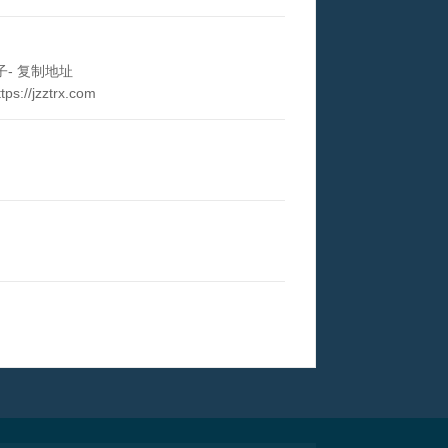
子- 复制地址
//jzztrx.com