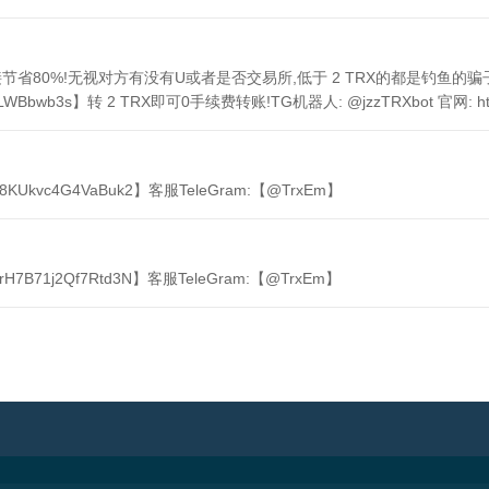
 直接节省80%!无视对方有没有U或者是否交易所,低于 2 TRX的都是钓鱼的骗
LWBbwb3s】转 2 TRX即可0手续费转账!TG机器人: @jzzTRXbot 官网: https:
8KUkvc4G4VaBuk2】客服TeleGram:【@TrxEm】
H7B71j2Qf7Rtd3N】客服TeleGram:【@TrxEm】