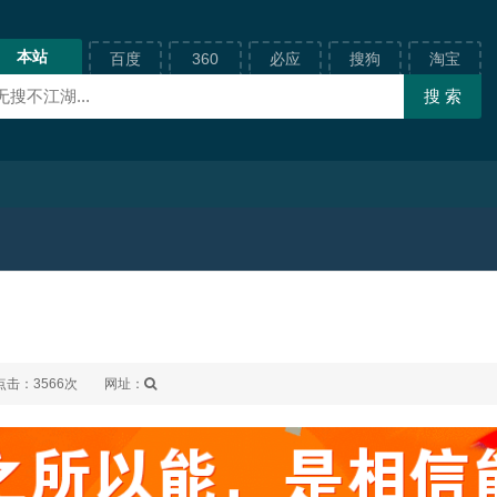
本站
百度
360
必应
搜狗
淘宝
点击：3566次
网址：