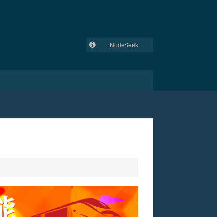
NodeSeek
GitHub
吾爱破解
V2EX
lowendtalk
全球主机交流论坛