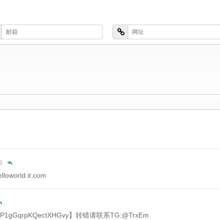
6
world.it.com
wP1gGqrpKQectXHGvy】转错请联系TG:@TrxEm