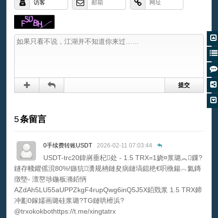
5
条留言
0手续费转账USDT
2026-02-11 07:03:44
USDT-trc20鍏嶈垂杞处 - 1.5 TRX=1娆¤浆璐︽鏁?
鐩存帴鑺傜渷80%!鏃犺瀵规柟鏈夋病鏈塙鎴栬€呮槸鍚︿氦鏄
撴墍- 澶嶅埗鍦板潃銆怲
AZdAh5LU55aUPPZkgF4rupQwg6inQ5J5X銆戣浆 1.5 TRX鍗
冲彲0鎵嬬画璐硅浆璐?TG鏈哄櫒浜?
@trxokokbothttps://t.me/xingtatrx