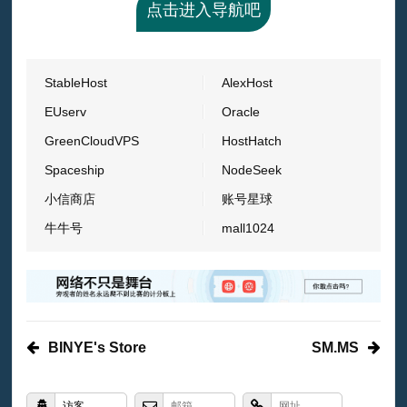
点击进入导航吧
StableHost
AlexHost
EUserv
Oracle
GreenCloudVPS
HostHatch
Spaceship
NodeSeek
小信商店
账号星球
牛牛号
mall1024
BINYE's Store
SM.MS