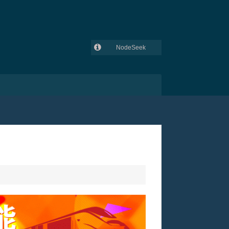
NodeSeek
GitHub
吾爱破解
V2EX
lowendtalk
全球主机交流论坛