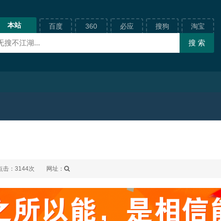
本站
百度
360
必应
搜狗
淘宝
点击：3144次
网址：