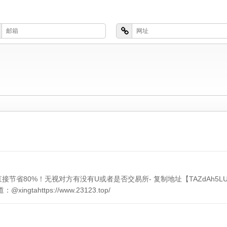
 直接节省80%！无视对方有没有U或者是否交易所- 复制地址【TAZdAh5LU55aUP
tahttps://www.23123.top/