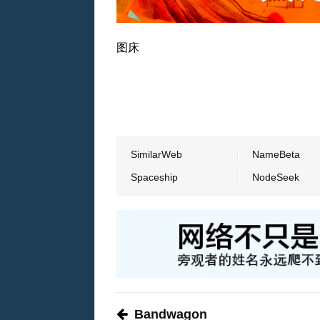
图床
SimilarWeb
NameBeta
Spaceship
NodeSeek
Bandwagon