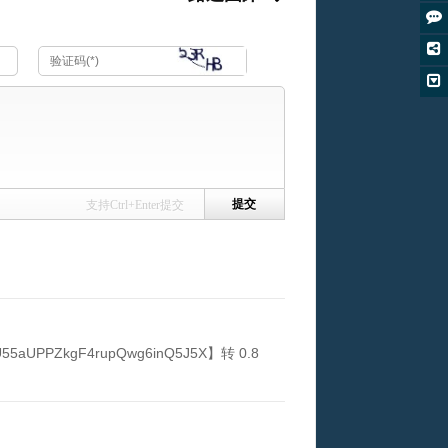
支持Ctrl+Enter提交
PZkgF4rupQwg6inQ5J5X】转 0.8