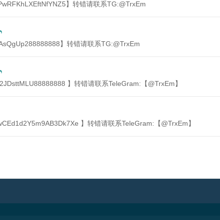
PwRFKhLXEftNfYNZ5】转错请联系TG:@TrxEm
qkAsQgUp288888888】转错请联系TG:@TrxEm
L2JDsttMLU88888888 】转错请联系TeleGram:【@TrxEm】
wCEd1d2Y5m9AB3Dk7Xe 】转错请联系TeleGram:【@TrxEm】