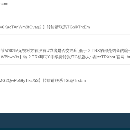
.com
vv6KacTAnWm9fQvaq2 】转错请联系TG:@TrxEm
 直接节省80%!无视对方有没有U或者是否交易所,低于 2 TRX的都是钓鱼的骗
LWBbwb3s】转 2 TRX即可0手续费转账!TG机器人: @jzzTRXbot 官网: https:
MG2QwPoGtyTiksXiS】转错请联系TG:@TrxEm