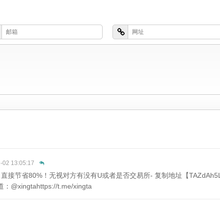
-02 13:05:17
数 直接节省80%！无视对方有没有U或者是否交易所- 复制地址【TAZdAh5LU55a
tahttps://t.me/xingta