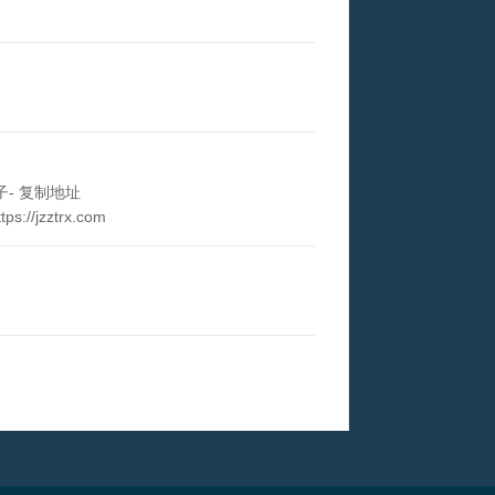
子- 复制地址
//jzztrx.com