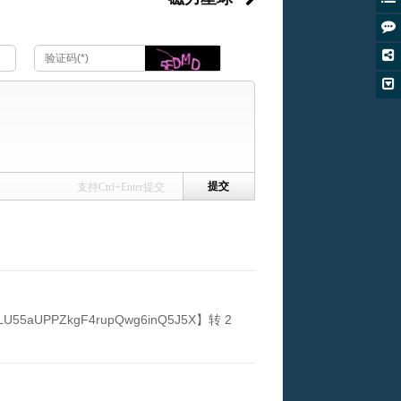
支持Ctrl+Enter提交
UPPZkgF4rupQwg6inQ5J5X】转 2