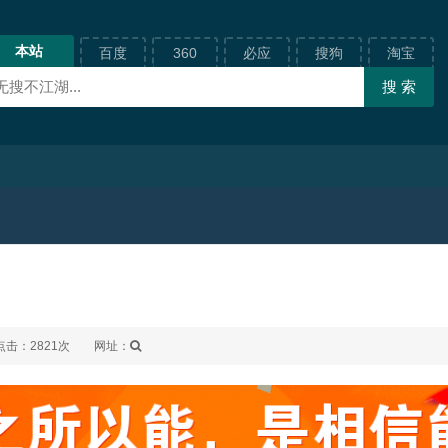
本站
百度
360
必应
搜狗
淘宝
点击：2821次
网址：