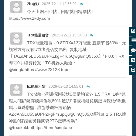
2K电影
2025-12-11 12:55:01
今天上网不回帖，回帖就回精华帖！
https://www.2kdy.com
TRX能量租赁
2025-12-11 15:54:33
TRX能量租赁 - 0.8TRX=13万能量 直接节省80%！无
视对方有没有U或者是否交易所- 复制地址
【TAZdAh5LU55aUPPZkgF4rupQwg6inQ5J5X】转 0.8 TRX
即可0手续费转账！TG机器人频道：
@xingtahttps://www.23123.top/
trx能量租赁
2026-02-13 14:55:01
Tron娉㈠満閾捐兘閲忕璧佸钩鍙?- 1.5 TRX=1娆¤浆
璐︽鏁?鐩存帴鑺傜渷80%!鏃犺瀵规柟鏈夋病鏈塙鎴栬€呮槸
鍚︿氦鏄撴墍- 澶嶅埗鍦板潃銆怲
AZdAh5LU55aUPPZkgF4rupQwg6inQ5J5X銆戣浆 1.5 TRX鍗
冲彲0鎵嬬画璐硅浆璐?TG鏈哄櫒浜?
@trxokokbothttps://t.me/xingtatrx