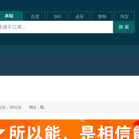
本站
百度
360
必应
搜狗
淘宝
点击：3042次
网址：