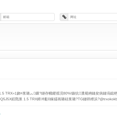
1.5 TRX=1娆¤浆璐︽鏁?鐩存帴鑺傜渷80%!鏃犺瀵规柟鏈夋病鏈塙
inQ5J5X銆戣浆 1.5 TRX鍗冲彲0鎵嬬画璐硅浆璐?TG鏈哄櫒浜?@trxokokbothttps