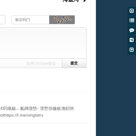
支持Ctrl+Enter提交
鎴栬€呮槸鍚︿氦鏄撴墍- 澶嶅埗鍦板潃銆怲
://t.me/xingtatrx