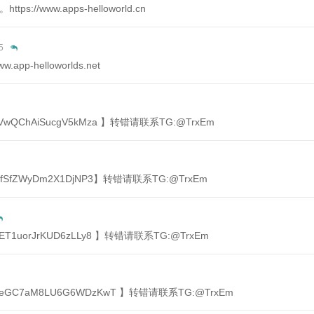
/www.apps-helloworld.cn
5
p-helloworlds.net
sVwQChAiSucgV5kMza 】转错请联系TG:@TrxEm
hfSfZWyDm2X1DjNP3】转错请联系TG:@TrxEm
jET1uorJrKUD6zLLy8 】转错请联系TG:@TrxEm
veGC7aM8LU6G6WDzKwT 】转错请联系TG:@TrxEm