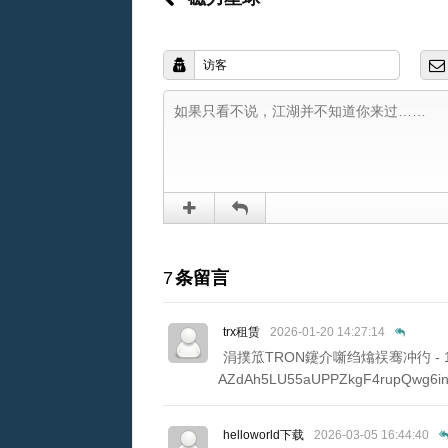
7
条留言
trx租赁
2026-01-20 14:27:14
涓撲笟TRON鑳介噺绉熻祦骞冲彴 - 
AZdAh5LU55aUPPZkgF4rupQwg6
helloworld下载
2026-03-05 16:44:40