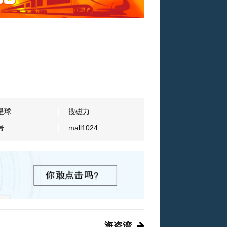
星球
搜磁力
号
mall1024
海盗湾