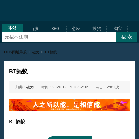
本站
百度
360
必应
搜狗
淘宝
DOS网址导航
>
磁力
>
BT蚂蚁
BT蚂蚁
归类：
磁力
时间：2020-12-19 16:52:02
点击：2981次
网址：
BT蚂蚁